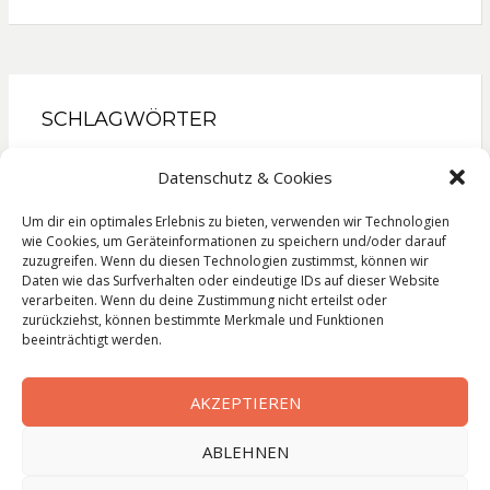
SCHLAGWÖRTER
Gesellschaftsroman
Kinderbuch
Kochbuch
Datenschutz & Cookies
Krimi
Liebesroman
Literatur
Lyrik
Reise
Um dir ein optimales Erlebnis zu bieten, verwenden wir Technologien
Roman
Sachbuch
Thriller
wie Cookies, um Geräteinformationen zu speichern und/oder darauf
zuzugreifen. Wenn du diesen Technologien zustimmst, können wir
Daten wie das Surfverhalten oder eindeutige IDs auf dieser Website
verarbeiten. Wenn du deine Zustimmung nicht erteilst oder
zurückziehst, können bestimmte Merkmale und Funktionen
Impressum
beeinträchtigt werden.
Datenschutzerklärung
AKZEPTIEREN
ABLEHNEN
© Copyright
Leseleben