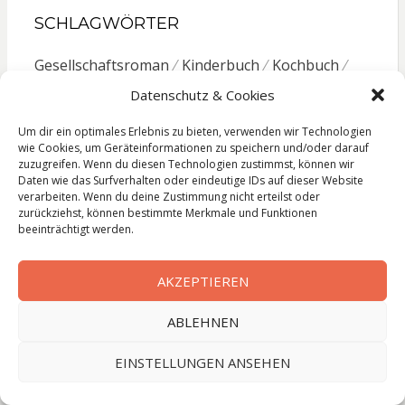
SCHLAGWÖRTER
Gesellschaftsroman
Kinderbuch
Kochbuch
Krimi
Liebesroman
Literatur
Lyrik
Reise
Datenschutz & Cookies
Roman
Sachbuch
Thriller
Um dir ein optimales Erlebnis zu bieten, verwenden wir Technologien
wie Cookies, um Geräteinformationen zu speichern und/oder darauf
zuzugreifen. Wenn du diesen Technologien zustimmst, können wir
Daten wie das Surfverhalten oder eindeutige IDs auf dieser Website
verarbeiten. Wenn du deine Zustimmung nicht erteilst oder
Impressum
zurückziehst, können bestimmte Merkmale und Funktionen
beeinträchtigt werden.
Datenschutzerklärung
AKZEPTIEREN
ABLEHNEN
© Copyright
Leseleben
Bezel Theme by
SimpleFreeThemes
⋅
Powered by
WordPress
EINSTELLUNGEN ANSEHEN