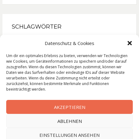
SCHLAGWÖRTER
Gesellschaftsroman
Kinderbuch
Kochbuch
Datenschutz & Cookies
Krimi
Liebesroman
Literatur
Lyrik
Reise
Um dir ein optimales Erlebnis zu bieten, verwenden wir Technologien
Roman
Sachbuch
Thriller
wie Cookies, um Geräteinformationen zu speichern und/oder darauf
zuzugreifen. Wenn du diesen Technologien zustimmst, können wir
Daten wie das Surfverhalten oder eindeutige IDs auf dieser Website
verarbeiten. Wenn du deine Zustimmung nicht erteilst oder
zurückziehst, können bestimmte Merkmale und Funktionen
Impressum
beeinträchtigt werden.
Datenschutzerklärung
AKZEPTIEREN
ABLEHNEN
© Copyright
Leseleben
EINSTELLUNGEN ANSEHEN
Bezel Theme by
SimpleFreeThemes
⋅
Powered by
WordPress