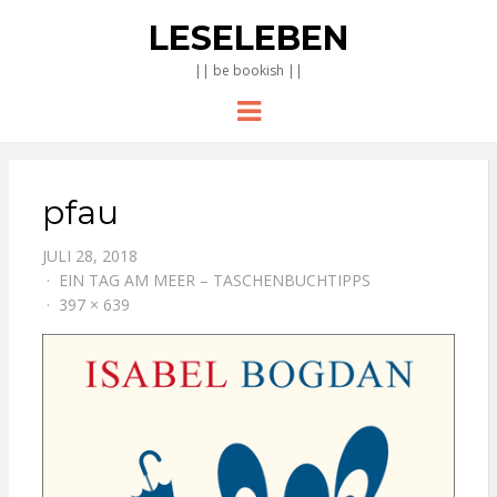
LESELEBEN
|| be bookish ||
Menu
pfau
JULI 28, 2018
EIN TAG AM MEER – TASCHENBUCHTIPPS
397 × 639