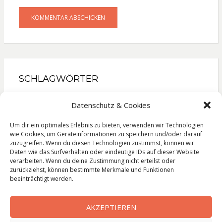
SCHLAGWÖRTER
Gesellschaftsroman
Kinderbuch
Kochbuch
Datenschutz & Cookies
Krimi
Liebesroman
Literatur
Lyrik
Reise
Roman
Sachbuch
Thriller
Um dir ein optimales Erlebnis zu bieten, verwenden wir Technologien
wie Cookies, um Geräteinformationen zu speichern und/oder darauf
zuzugreifen. Wenn du diesen Technologien zustimmst, können wir
Daten wie das Surfverhalten oder eindeutige IDs auf dieser Website
verarbeiten. Wenn du deine Zustimmung nicht erteilst oder
zurückziehst, können bestimmte Merkmale und Funktionen
Impressum
beeinträchtigt werden.
Datenschutzerklärung
AKZEPTIEREN