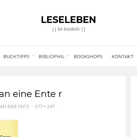
LESELEBEN
|| be bookish ||
BUCHTIPPS
BIBLIOPHIL
BOOKSHOPS
KONTAKT
an eine Ente r
AN EINE ENTE
377 × 247