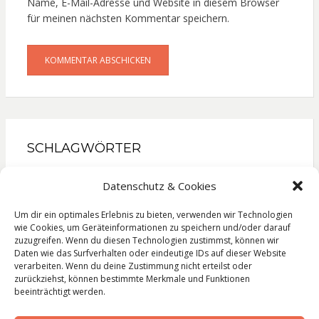
Name, E-Mail-Adresse und Website in diesem Browser
für meinen nächsten Kommentar speichern.
SCHLAGWÖRTER
Gesellschaftsroman
Kinderbuch
Kochbuch
Datenschutz & Cookies
Krimi
Liebesroman
Literatur
Lyrik
Reise
Roman
Sachbuch
Thriller
Um dir ein optimales Erlebnis zu bieten, verwenden wir Technologien
wie Cookies, um Geräteinformationen zu speichern und/oder darauf
zuzugreifen. Wenn du diesen Technologien zustimmst, können wir
Daten wie das Surfverhalten oder eindeutige IDs auf dieser Website
verarbeiten. Wenn du deine Zustimmung nicht erteilst oder
zurückziehst, können bestimmte Merkmale und Funktionen
Impressum
beeinträchtigt werden.
Datenschutzerklärung