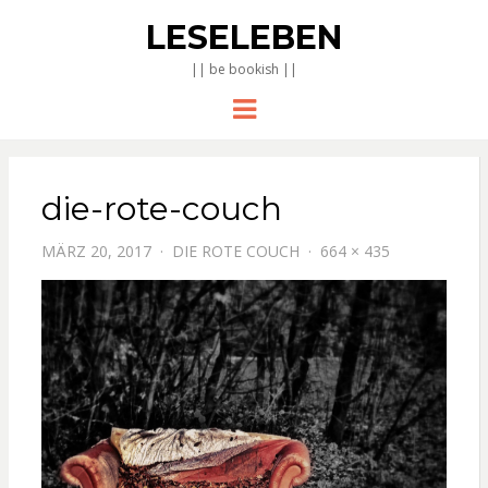
LESELEBEN
|| be bookish ||
Menu
die-rote-couch
MÄRZ 20, 2017
DIE ROTE COUCH
664 × 435