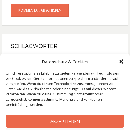
SCHLAGWÖRTER
Gesellschaftsroman
Kinderbuch
Kochbuch
Datenschutz & Cookies
Krimi
Liebesroman
Literatur
Lyrik
Reise
Um dir ein optimales Erlebnis zu bieten, verwenden wir Technologien
Roman
Sachbuch
Thriller
wie Cookies, um Geräteinformationen zu speichern und/oder darauf
zuzugreifen. Wenn du diesen Technologien zustimmst, können wir
Daten wie das Surfverhalten oder eindeutige IDs auf dieser Website
verarbeiten. Wenn du deine Zustimmung nicht erteilst oder
zurückziehst, können bestimmte Merkmale und Funktionen
Impressum
beeinträchtigt werden.
Datenschutzerklärung
AKZEPTIEREN