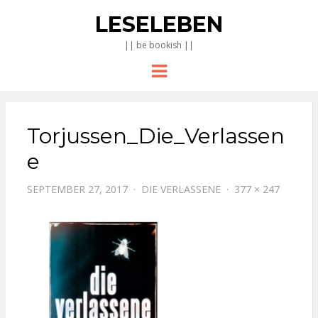
LESELEBEN
|| be bookish ||
Menu
Torjussen_Die_Verlassen
e
SEPTEMBER 27, 2017
DIE VERLASSENE
377 × 247