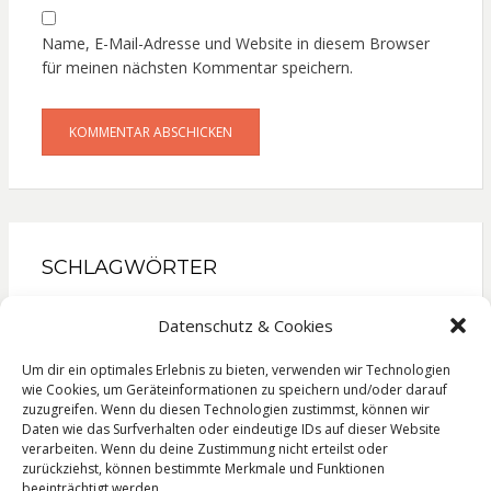
Name, E-Mail-Adresse und Website in diesem Browser
für meinen nächsten Kommentar speichern.
SCHLAGWÖRTER
Gesellschaftsroman
Kinderbuch
Kochbuch
Datenschutz & Cookies
Krimi
Liebesroman
Literatur
Lyrik
Reise
Roman
Sachbuch
Thriller
Um dir ein optimales Erlebnis zu bieten, verwenden wir Technologien
wie Cookies, um Geräteinformationen zu speichern und/oder darauf
zuzugreifen. Wenn du diesen Technologien zustimmst, können wir
Daten wie das Surfverhalten oder eindeutige IDs auf dieser Website
verarbeiten. Wenn du deine Zustimmung nicht erteilst oder
zurückziehst, können bestimmte Merkmale und Funktionen
Impressum
beeinträchtigt werden.