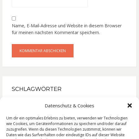
Name, E-Mail-Adresse und Website in diesem Browser
für meinen nächsten Kommentar speichern.
SCHLAGWÖRTER
Gesellschaftsroman
Kinderbuch
Kochbuch
Datenschutz & Cookies
Krimi
Liebesroman
Literatur
Lyrik
Reise
Um dir ein optimales Erlebnis zu bieten, verwenden wir Technologien
Roman
Sachbuch
Thriller
wie Cookies, um Geräteinformationen zu speichern und/oder darauf
zuzugreifen. Wenn du diesen Technologien zustimmst, können wir
Daten wie das Surfverhalten oder eindeutige IDs auf dieser Website