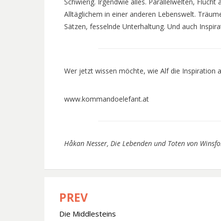
Schwierig. Irgendwie alles. Parallelwelten, Fluch
Alltäglichem in einer anderen Lebenswelt. Träu
Sätzen, fesselnde Unterhaltung. Und auch Inspira
Wer jetzt wissen möchte, wie Alf die Inspiration 
www.kommandoelefant.at
Håkan Nesser, Die Lebenden und Toten von Winsford
PREV
Beitragsnavigation
Die Middlesteins