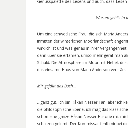
Genusspalette des Lesens und auch, dass Lesen 
Worum geht’s in 
Um eine schwedische Frau, die sich Maria Anderso
inmitten der winterlichen Moorlandschaft angemie
wirklich ist und was genau in ihrer Vergangenheit pa
dann über sie erfahren, umso mehr gerät man al
Schuld. Die Atmosphäre im Moor mit Nebel, düst
das einsame Haus von Maria Anderson verstärkt 
Mir gefällt das Buch…
…ganz gut. Ich bin Håkan Nesser Fan, aber ich k
die philosophische Ebene, ich mag das klassisc
schon eine ganze Håkan Nesser Historie mit mir
schätzen gelernt. Der Kommissar fehlt mir bei d