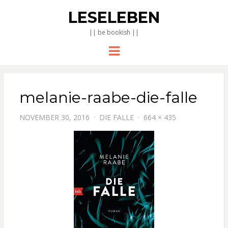
LESELEBEN
|| be bookish ||
Menu
melanie-raabe-die-falle
NOVEMBER 30, 2016
DIE FALLE
664 × 435