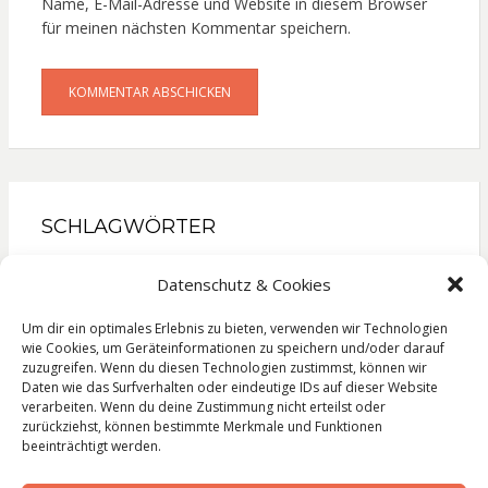
Name, E-Mail-Adresse und Website in diesem Browser
für meinen nächsten Kommentar speichern.
SCHLAGWÖRTER
Gesellschaftsroman
Kinderbuch
Kochbuch
Datenschutz & Cookies
Krimi
Liebesroman
Literatur
Lyrik
Reise
Roman
Sachbuch
Thriller
Um dir ein optimales Erlebnis zu bieten, verwenden wir Technologien
wie Cookies, um Geräteinformationen zu speichern und/oder darauf
zuzugreifen. Wenn du diesen Technologien zustimmst, können wir
Daten wie das Surfverhalten oder eindeutige IDs auf dieser Website
verarbeiten. Wenn du deine Zustimmung nicht erteilst oder
zurückziehst, können bestimmte Merkmale und Funktionen
Impressum
beeinträchtigt werden.
Datenschutzerklärung