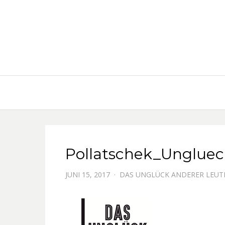
Pollatschek_Ungluec
JUNI 15, 2017
DAS UNGLÜCK ANDERER LEUT