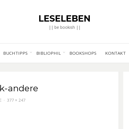
LESELEBEN
|| be bookish ||
BUCHTIPPS
BIBLIOPHIL
BOOKSHOPS
KONTAKT
k-andere
E
377 × 247