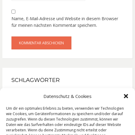
Name, E-Mail-Adresse und Website in diesem Browser
für meinen nächsten Kommentar speichern.
SCHLAGWÖRTER
Gesellschaftsroman
Kinderbuch
Kochbuch
Datenschutz & Cookies
Krimi
Liebesroman
Literatur
Lyrik
Reise
Roman
Sachbuch
Thriller
Um dir ein optimales Erlebnis zu bieten, verwenden wir Technologien
wie Cookies, um Geräteinformationen zu speichern und/oder darauf
zuzugreifen. Wenn du diesen Technologien zustimmst, können wir
Daten wie das Surfverhalten oder eindeutige IDs auf dieser Website
verarbeiten. Wenn du deine Zustimmung nicht erteilst oder