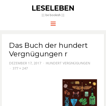
LESELEBEN
|| be bookish ||
Menu
Das Buch der hundert
Vergnügungen r
DEZEMBER 17, 2017
HUNDERT VERGNÜGUNGEN
377 × 247