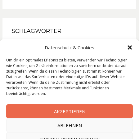
SCHLAGWÖRTER
Gesellschaftsroman
Kinderbuch
Kochbuch
Datenschutz & Cookies
Krimi
Liebesroman
Literatur
Lyrik
Reise
Roman
Sachbuch
Thriller
Um dir ein optimales Erlebnis zu bieten, verwenden wir Technologien
wie Cookies, um Geräteinformationen zu speichern und/oder darauf
zuzugreifen. Wenn du diesen Technologien zustimmst, können wir
Daten wie das Surfverhalten oder eindeutige IDs auf dieser Website
verarbeiten. Wenn du deine Zustimmung nicht erteilst oder
zurückziehst, können bestimmte Merkmale und Funktionen
Impressum
beeinträchtigt werden.
Datenschutzerklärung
AKZEPTIEREN
ABLEHNEN
© Copyright
Leseleben