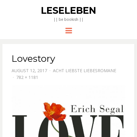
LESELEBEN
|| be bookish ||
Menu
Lovestory
AUGUST 12, 2017
ACHT LIEBSTE LIEBESROMANE
782 × 1181